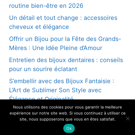
routine bien-être en 2026
Un détail et tout change : accessoires
cheveux et élégance
Offrir un Bijou pour la Fête des Grands-
Mères : Une Idée Pleine d’Amour
Entretien des bijoux dentaires : conseils
pour un sourire éclatant
S’embellir avec des Bijoux Fantaisie :
L’Art de Sublimer Son Style avec
Élégance et Originalité
Nous utilisons des cookies pour vous garantir la meilleure
expérience sur notre site web. Si vous continuez à utiliser ce
site, nous supposerons que vous en êtes satisfait.
© 2026 - Tous droits reservés
Ok